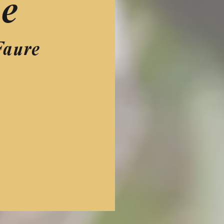
e
Faure