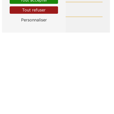
Tout accepter
Tout refuser
Personnaliser
En cochant cette case, j'accepte les conditions
particulières ci-dessous **