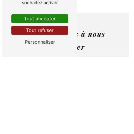
souhaitez activer
Tout accepter
Tout refuser
N'hésitez pas à nous
Personnaliser
contacter